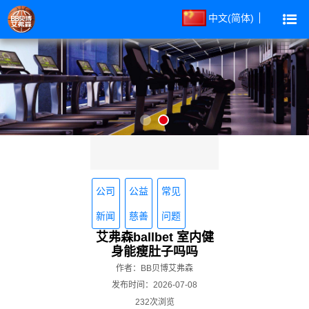
中文(简体)
公司
公益
常见
新闻
慈善
问题
艾弗森ballbet 室内健
身能瘦肚子吗吗
作者：BB贝博艾弗森
发布时间：2026-07-08
232次浏览