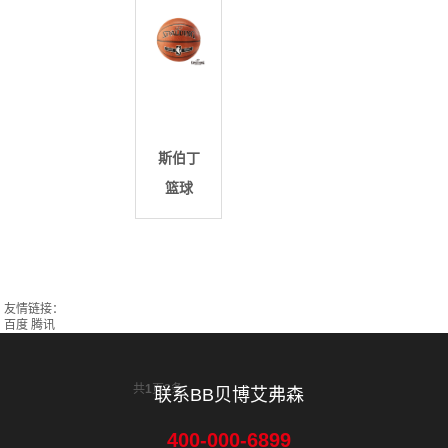
斯伯丁
篮球
友情链接：
百度
腾讯
共
1
页
3
条
联系BB贝博艾弗森
400-000-6899